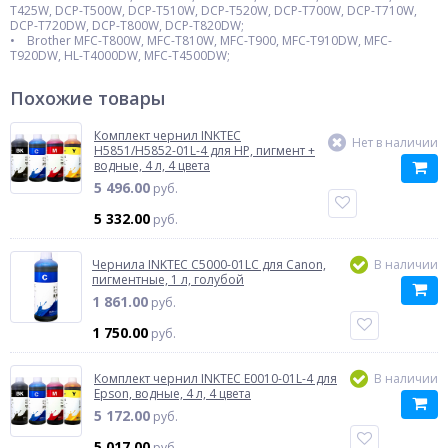
T425W, DCP-T500W, DCP-T510W, DCP-T520W, DCP-T700W, DCP-T710W,
DCP-T720DW, DCP-T800W, DCP-T820DW;
• Brother MFC-T800W, MFC-T810W, MFC-T900, MFC-T910DW, MFC-
T920DW, HL-T4000DW, MFC-T4500DW;
Похожие товары
Комплект чернил INKTEC
Нет в наличии
H5851/H5852-01L-4 для HP, пигмент +
водные, 4 л, 4 цвета
5 496.00
руб.
5 332.00
руб.
Чернила INKTEC C5000-01LC для Canon,
В наличии
пигментные, 1 л, голубой
1 861.00
руб.
1 750.00
руб.
Комплект чернил INKTEC E0010-01L-4 для
В наличии
Epson, водные, 4 л, 4 цвета
5 172.00
руб.
5 017.00
руб.