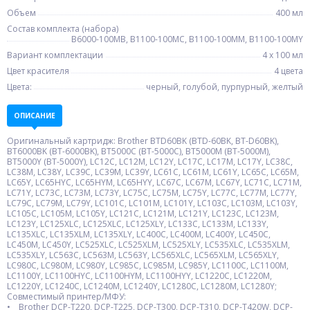
Объем
400 мл
Состав комплекта (набора)
B6000-100MB, B1100-100MC, B1100-100MM, B1100-100MY
Вариант комплектации
4 x 100 мл
Цвет красителя
4 цвета
Цвета:
черный, голубой, пурпурный, желтый
ОПИСАНИЕ
Оригинальный картридж: Brother BTD60BK (BTD-60BK, BT-D60BK),
BT6000BK (BT-6000BK), BT5000С (BT-5000C), BT5000M (BT-5000M),
BT5000Y (BT-5000Y), LC12C, LC12M, LC12Y, LC17C, LC17M, LC17Y, LC38C,
LC38M, LC38Y, LC39C, LC39M, LC39Y, LC61C, LC61M, LC61Y, LC65C, LC65M,
LC65Y, LC65HYC, LC65HYM, LC65HYY, LC67C, LC67M, LC67Y, LC71C, LC71M,
LC71Y, LC73C, LC73M, LC73Y, LC75C, LC75M, LC75Y, LC77C, LC77M, LC77Y,
LC79C, LC79M, LC79Y, LC101C, LC101M, LC101Y, LC103C, LC103M, LC103Y,
LC105C, LC105M, LC105Y, LC121C, LC121M, LC121Y, LC123C, LC123M,
LC123Y, LC125XLC, LC125XLC, LC125XLY, LC133C, LC133M, LC133Y,
LC135XLC, LC135XLM, LC135XLY, LC400C, LC400M, LC400Y, LC450C,
LC450M, LC450Y, LC525XLC, LC525XLM, LC525XLY, LC535XLC, LC535XLM,
LC535XLY, LC563C, LC563M, LC563Y, LC565XLC, LC565XLM, LC565XLY,
LC980C, LC980M, LC980Y, LC985C, LC985M, LC985Y, LC1100C, LC1100M,
LC1100Y, LC1100HYC, LC1100HYM, LC1100HYY, LC1220C, LC1220M,
LC1220Y, LC1240C, LC1240M, LC1240Y, LC1280C, LC1280M, LC1280Y;
Совместимый принтер/МФУ:
• Brother DCP-T220, DCP-T225, DCP-T300, DCP-T310, DCP-T420W, DCP-