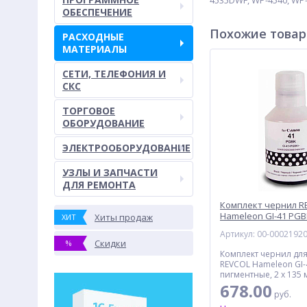
4535DWF, WP-4540, WP-
ОБЕСПЕЧЕНИЕ
Похожие това
РАСХОДНЫЕ
МАТЕРИАЛЫ
СЕТИ, ТЕЛЕФОНИЯ И
СКС
ТОРГОВОЕ
ОБОРУДОВАНИЕ
ЭЛЕКТРООБОРУДОВАНИЕ
УЗЛЫ И ЗАПЧАСТИ
ДЛЯ РЕМОНТА
Комплект чернил R
Hameleon GI-41 PGB
Хиты продаж
ХИТ
пигментные, 270 мл
Артикул: 00-0002192
Скидки
%
Комплект чернил дл
REVCOL Hameleon GI-
пигментные, 2 x 135
678.00
руб.