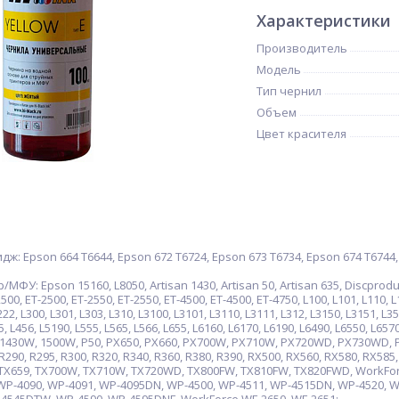
Характеристики
Производитель
Модель
Тип чернил
Объем
Цвет красителя
 Epson 664 T6644, Epson 672 T6724, Epson 673 T6734, Epson 674 T6744, E
У: Epson 15160, L8050, Artisan 1430, Artisan 50, Artisan 635, Discprodu
500, ET-2500, ET-2550, ET-2550, ET-4500, ET-4500, ET-4750, L100, L101, L110, L
222, L300, L301, L303, L310, L3100, L3101, L3110, L3111, L312, L3150, L3151, L35
, L456, L5190, L555, L565, L566, L655, L6160, L6170, L6190, L6490, L6550, L6570
0, 1430W, 1500W, P50, PX650, PX660, PX700W, PX710W, PX720WD, PX730WD,
 R290, R295, R300, R320, R340, R360, R380, R390, RX500, RX560, RX580, RX585
0, TX659, TX700W, TX710W, TX720WD, TX800FW, TX810FW, TX820FWD, WorkFo
P-4090, WP-4091, WP-4095DN, WP-4500, WP-4511, WP-4515DN, WP-4520, W