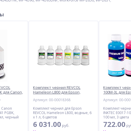
4545DTW, WP-4590, WP-4595DNF, WorkForce WF-2650, WF-2651;
ры
EVCOL
Комплект чернил REVCOL
Комплект черн
K для Canon,
Hameleon L800 для Epson,
100M-3L для Ep
, черный
водные, 6 л, 6 цветов
мл, 3 цвета
0
Артикул: 00-00018368
Артикул: 00-00
я Canon
Комплект чернил для Epson
Комплект черни
41 PGBK,
REVCOL Hameleon L800, водные, 6
INKTEC E0017-10
 мл, черный
x 1 л, 6 цветов
100 мл, 3 цвета
6 031.00
722.00
руб.
ру