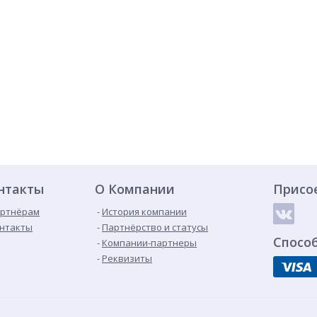
нтакты
О Компании
Присо
ртнёрам
История компании
нтакты
Партнёрство и статусы
Спосо
Компании-партнеры
Реквизиты