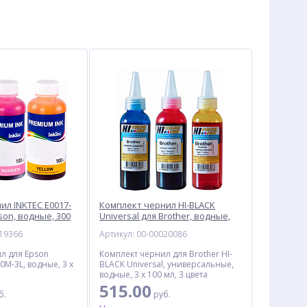
ил INKTEC E0017-
Комплект чернил HI-BLACK
son, водные, 300
Universal для Brother, водные,
300 мл, 3 цвета
019366
Артикул: 00-00020086
л для Epson
Комплект чернил для Brother HI-
0M-3L, водные, 3 x
BLACK Universal, универсальные,
водные, 3 x 100 мл, 3 цвета
515.00
б.
руб.