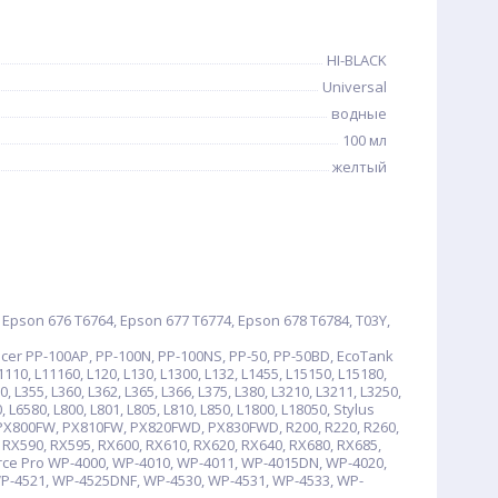
HI-BLACK
Universal
водные
100 мл
желтый
pson 676 T6764, Epson 677 T6774, Epson 678 T6784, T03Y,
cer PP-100AP, PP-100N, PP-100NS, PP-50, PP-50BD, EcoTank
1110, L11160, L120, L130, L1300, L132, L1455, L15150, L15180,
0, L355, L360, L362, L365, L366, L375, L380, L3210, L3211, L3250,
, L6580, L800, L801, L805, L810, L850, L1800, L18050, Stylus
 PX800FW, PX810FW, PX820FWD, PX830FWD, R200, R220, R260,
, RX590, RX595, RX600, RX610, RX620, RX640, RX680, RX685,
rce Pro WP-4000, WP-4010, WP-4011, WP-4015DN, WP-4020,
P-4521, WP-4525DNF, WP-4530, WP-4531, WP-4533, WP-