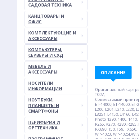
САДОВАЯ ТЕХНИКА
КАНЦТОВАРЫ И
ОФИС
КОМПЛЕКТУЮЩИЕ И
АКСЕССУАРЫ
КОМПЬЮТЕРЫ,
СЕРВЕРЫ И СХД
МЕБЕЛЬ И
АКСЕССУАРЫ
ОПИСАНИЕ
НОСИТЕЛИ
ИНФОРМАЦИИ
Оригинальный картридж:
T00V;
Совместимый принтер/МФ
НОУТБУКИ,
ET-14000, ET-14000, ET-2
ПЛАНШЕТЫ И
L200, L201, L210, L220, L
СМАРТФОНЫ
L3251, L4150, L4160, L455
Photo 1390, 1400, 141
ПЕРИФЕРИЯ И
R265, R270, R280, R285,
ОРГТЕХНИКА
RX690, T50, T59, TX65
WP-4023, WP-4025DW, W
ПРОГРАММНОЕ