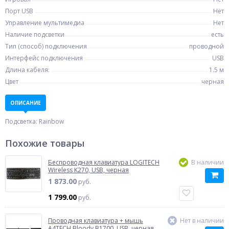
Порт USB
Нет
Управление мультимедиа
Нет
Наличие подсветки
есть
Тип (способ) подключения
проводной
Интерфейс подключения
USB
Длина кабеля:
1.5 м
Цвет
черная
ОПИСАНИЕ
Подсветка: Rainbow
Похожие товары
Беспроводная клавиатура LOGITECH
В наличии
Wireless K270, USB, черная
1 873.00
руб.
1 799.00
руб.
Проводная клавиатура + мышь
Нет в наличии
A4TECH Bloody B1700, USB, черная