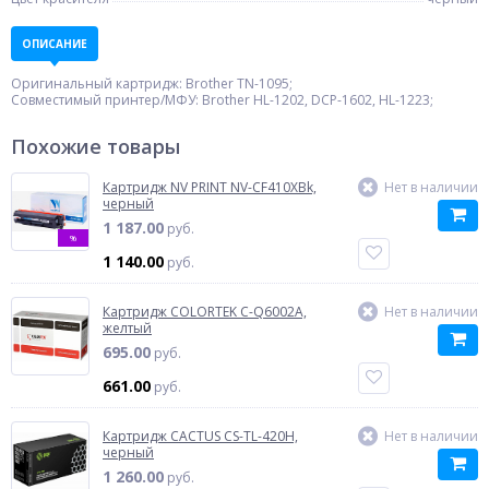
ОПИСАНИЕ
Оригинальный картридж: Brother TN-1095;
Совместимый принтер/МФУ: Brother HL-1202, DCP-1602, HL-1223;
Похожие товары
Картридж NV PRINT NV-CF410XBk,
Нет в наличии
черный
1 187.00
руб.
%
1 140.00
руб.
Картридж COLORTEK C-Q6002A,
Нет в наличии
желтый
695.00
руб.
661.00
руб.
Картридж CACTUS CS-TL-420H,
Нет в наличии
черный
1 260.00
руб.