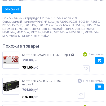
ОПИСАНИЕ
Оригинальный картридж: HP 05A CE505A, Canon 719;
Совместимый принтер/МФУ: HP LaserJet P2030, P2035, P2035N, P2050,
P2055, P2055D, P2055DN, P2055X; Canon i-SENSYS LBP251dw, LBP252dw,
LBP253x, LBP6300dn, LBP6310dn, LBP6650dn, LBP6670dn, LBP6680x,
MF411dw, MF416dw, MF418x, MF419x, MF5840dn, MF5880dn, MF5940dn,
MF5980dw, MF6140dn, MF6180dw;
Похожие товары
В наличии
Картридж EASYPRINT LH-320, черный
790.00
руб.
751.00
руб.
Картридж CACTUS CS-PH3020,
Нет в наличии
черный
704.00
руб.
676.00
руб.