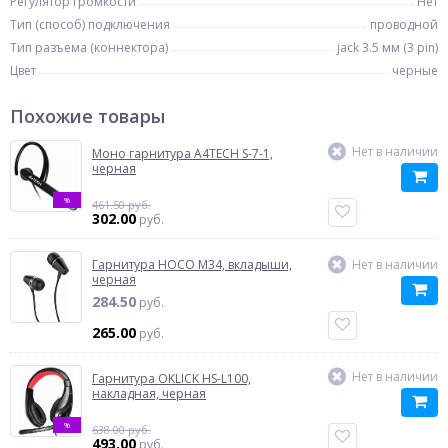
Регулятор громкости
Нет
Тип (способ) подключения
проводной
Тип разъема (коннектора)
jack 3.5 мм (3 pin)
Цвет
черные
Похожие товары
Нет в наличии
Моно гарнитура A4TECH S-7-1,
черная
%
461.50 руб.
302.00
руб.
Гарнитура HOCO M34, вкладыши,
Нет в наличии
черная
284.50
руб.
265.00
руб.
Нет в наличии
Гарнитура OKLICK HS-L100,
накладная, черная
%
638.00 руб.
493.00
руб.