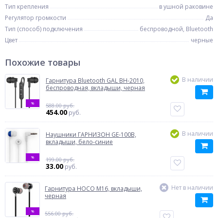
Тип крепления
в ушной раковине
Регулятор громкости
Да
Тип (способ) подключения
беспроводной, Bluetooth
Цвет
черные
Похожие товары
В наличии
Гарнитура Bluetooth GAL BH-2010,
беспроводная, вкладыши, черная
%
588.00 руб.
454.00
руб.
В наличии
Наушники ГАРНИЗОН GE-100B,
вкладыши, бело-синие
%
199.00 руб.
33.00
руб.
Нет в наличии
Гарнитура HOCO M16, вкладыши,
черная
%
556.00 руб.