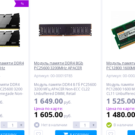
%
памяти DDR4
Модуль памяти DDR4 8Gb
Модуль памят
MHz
PC25600 3200MHz APACER
PC12800 1600M
RB2K2/64),
(EL.08G21.GSH), Retail
(DGMAS31600004
4
Артикул: 00-00019785
Артикул: 00-00
амяти DDR4
Модуль памяти DDR4 8 Гб PC25600
Модуль памяти 
 PC25600 3200
3200 МГц APACER Non-ECC CL22
PC12800 1600 М
enegade Non-
Unbuffered DIMM, Retail
CL11 Unbuffered
DIMM, Retail
1 649.00
1 525.0
б.
руб.
Цена по карте:
Цена по карте
1 605.00
1 480.0
б.
руб.
-
+
-
+
Нет в наличии
В наличии
 КОРЗИНУ
В КОРЗИНУ