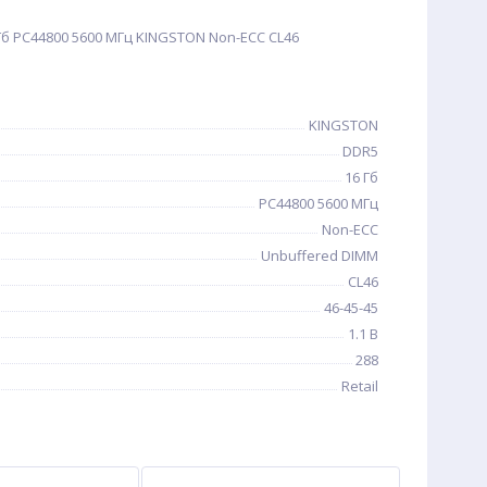
б PC44800 5600 МГц KINGSTON Non-ECC CL46
KINGSTON
DDR5
16 Гб
PC44800 5600 МГц
Non-ECC
Unbuffered DIMM
CL46
46-45-45
1.1 В
288
Retail