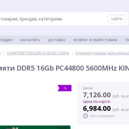
 СКИДКИ
КАК КУПИТЬ
ДОСТАВКА
ВОЗВРАТ И ОБМЕН ТОВАРА
П
в
|
КОМПЛЕКТУЮЩИЕ И АКСЕССУАРЫ
|
Комплектующие для компь
яти DDR5 16Gb PC44800 5600MHz KIN
Цена:
%
7,126.00
руб. за ш
Цена по карте:
6,984.00
руб. за ш
Нет в наличии