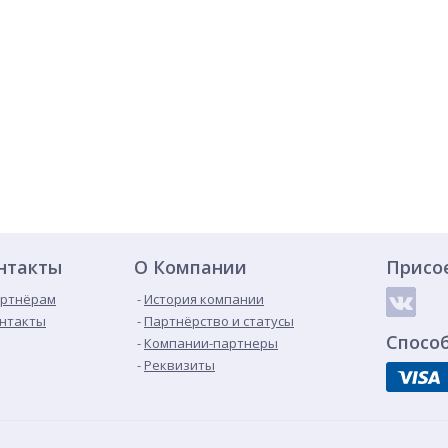
нтакты
О Компании
Присо
ртнёрам
История компании
нтакты
Партнёрство и статусы
Спосо
Компании-партнеры
Реквизиты