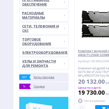
ОБЕСПЕЧЕНИЕ
РАСХОДНЫЕ
МАТЕРИАЛЫ
СЕТИ, ТЕЛЕФОНИЯ И
СКС
ТОРГОВОЕ
ОБОРУДОВАНИЕ
Комплект модулей 
ЭЛЕКТРООБОРУДОВАНИЕ
64Gb PC25600 3200
KINGSTON (KF432C16
УЗЛЫ И ЗАПЧАСТИ
Артикул: 00-0002209
Retail
ДЛЯ РЕМОНТА
Комплект модулей п
64 Гб (Kit of 2x32 Гб)
МГц KINGSTON Fury R
Хиты продаж
ХИТ
ECC CL17 Unbuffered 
20 132.00
ру
Скидки
%
Цена по карте:
19 730.00
ру
Нет в наличии
В