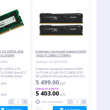
и SO-DDR3L 4Gb
Комплект модулей памяти DDR4
Hz DIGMA
16Gb PC29800 3733MHz
S), Retail
KINGSTON (KF437C19BBK2/16),
020462
Артикул: 00-00019300
Retail
SO-DDR3L 4 Гб
Комплект модулей памяти DDR4
Гц DIGMA Non-ECC
16 Гб (Kit of 2x8 Гб) PC29800 3733
 SODIMM, Retail
МГц KINGSTON Fury Beast Non-ECC
CL19 Unbuffered DIMM, Retail
0
5 499.00
руб.
руб.
:
Цена по карте:
0
5 403.00
руб.
руб.
-
+
-
+
Нет в наличии
В КОРЗИНУ
В КОРЗИНУ