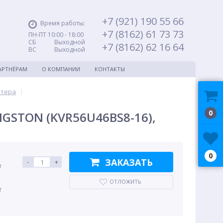
+7 (921) 190 55 66
Время работы:
+7 (8162) 61 73 73
ПН-ПТ 10:00 - 18:00
СБ Выходной
+7 (8162) 62 16 64
ВС Выходной
АРТНЁРАМ
О КОМПАНИИ
КОНТАКТЫ
ютера
|
0
GSTON (KVR56U46BS8-16),
0
ЗАКАЗАТЬ
-
+
т
ОТЛОЖИТЬ
т