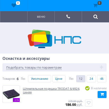
0
0
МЕНЮ
Оснастка и аксессуары
Подобрать товары по параметрам
6
Товаров:
По
:
Умолчанию
Цене
По
:
12
24
48
В наличии
Штемпельная подушка TRODAT 6/4924,
синяя
-31%
270.00 руб.
186.00
руб.