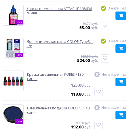
В наличии
Краска штемпельная ATTACHE 198696,
синяя
-12%
60.00 руб.
53.00
руб.
В наличии
Дополнительная касса COLOP TypeSet
C/P
-39%
853.00 руб.
524.00
руб.
Краска штемпельная KORES 71304,
Нет в наличии
синяя
125.00
руб.
118.80
руб.
Нет в наличии
Штемпельная подушка COLOP E/R40,
синяя
-51%
390.00 руб.
192.00
руб.