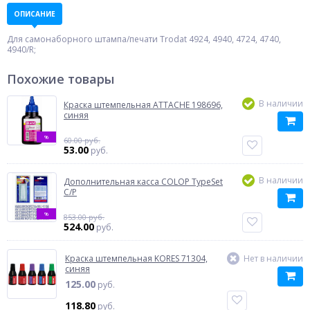
ОПИСАНИЕ
Для самонаборного штампа/печати Trodat 4924, 4940, 4724, 4740,
4940/R;
Похожие товары
В наличии
Краска штемпельная ATTACHE 198696,
синяя
%
60.00 руб.
53.00
руб.
В наличии
Дополнительная касса COLOP TypeSet
C/P
%
853.00 руб.
524.00
руб.
Краска штемпельная KORES 71304,
Нет в наличии
синяя
125.00
руб.
118.80
руб.