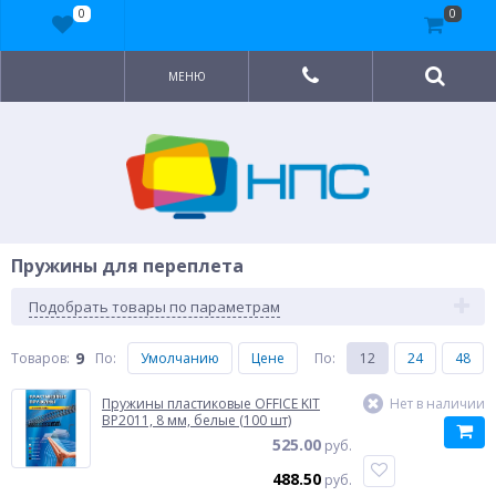
0
0
МЕНЮ
Пружины для переплета
Подобрать товары по параметрам
9
Товаров:
По
:
Умолчанию
Цене
По
:
12
24
48
Пружины пластиковые OFFICE KIT
Нет в наличии
BP2011, 8 мм, белые (100 шт)
525.00
руб.
488.50
руб.