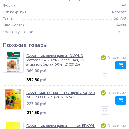
Формат
A4
Тип покрытия
матовая
Плотность
80 г/м2
Цвет (колер)
белая
Кол-во в упаковке
50 л.
Похожие товары
Бумага самоклеящаяся LOMOND
В наличии
матовая A4, 70 г/м2, деленная, 16
этикеток, белая, 50 л. (2100125)
369.00
руб.
352.50
руб.
Бумага магнитная IST глянцевая A4, 650
В наличии
г/м2, белая, 2 л. (MG650-2A4)
223.00
руб.
214.50
руб.
Бумага самоклеящаяся цветная REVCOL
В наличии