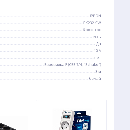
IPPON
BK232-SW
6 розеток
есть
Да
10 А
нет
Евровилка F (CEE 7/4, "Schuko")
3 м
белый