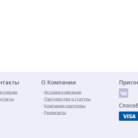
нтакты
О Компании
Присо
ртнёрам
История компании
нтакты
Партнёрство и статусы
Спосо
Компании-партнеры
Реквизиты