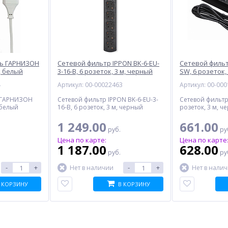
ль ГАРНИЗОН
Сетевой фильтр IPPON BK-6-EU-
Сетевой фильт
м, белый
3-16-B, 6 розеток, 3 м, черный
SW, 6 розеток,
4
Артикул: 00-00022463
Артикул: 00-00
ь ГАРНИЗОН
Сетевой фильтр IPPON BK-6-EU-3-
Сетевой фильтр
, белый
16-B, 6 розеток, 3 м, черный
розеток, 3 м, ч
1 249.00
661.00
руб.
ру
Цена по карте:
Цена по карте
1 187.00
628.00
руб.
ру
-
+
-
+
Нет в наличии
Нет в нали
 КОРЗИНУ
В КОРЗИНУ