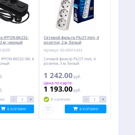
р IPPON BK232-
Сетевой фильтр PILOT mini, 4
 3 м, черный
розетки, 3 м, белый
019209
Артикул: 00-00015433
 IPPON BK232-SW, 6
Сетевой фильтр PILOT mini, 4
ерный
розетки, 3 м, белый
1 242.00
б.
руб.
:
Цена по карте:
1 193.00
б.
руб.
-
+
-
+
чии
В наличии
В КОРЗИНУ
В КОРЗИНУ