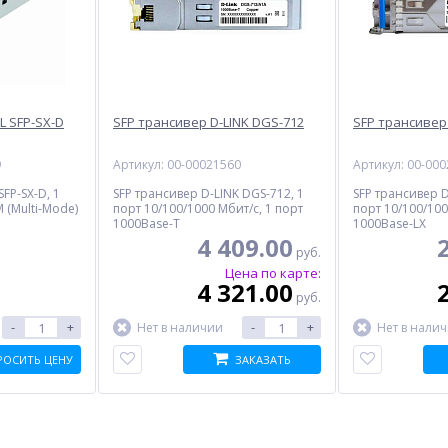
L SFP-SX-D
SFP трансивер D-LINK DGS-712
SFP трансивер
9
Артикул: 00-00021560
Артикул: 00-00
FP-SX-D, 1
SFP трансивер D-LINK DGS-712, 1
SFP трансивер D
 (Multi-Mode)
порт 10/100/1000 Мбит/с, 1 порт
порт 10/100/100
1000Base-T
1000Base-LX
4 409.00
руб.
Цена по карте:
4 321.00
руб.
-
+
-
+
Нет в наличии
Нет в нали
РОСИТЬ ЦЕНУ
ЗАКАЗАТЬ