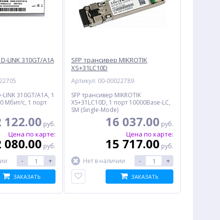
 D-LINK 310GT/A1A
SFP трансивер MIKROTIK
XS+31LC10D
022705
Артикул: 00-00022789
-LINK 310GT/A1A, 1
SFP трансивер MIKROTIK
0 Мбит/с, 1 порт
XS+31LC10D, 1 порт 10000Base-LС,
SM (Single-Mode)
2 122.00
16 037.00
руб.
руб.
Цена по карте:
Цена по карте:
2 080.00
15 717.00
руб.
руб.
-
+
-
+
чии
Нет в наличии
ЗАКАЗАТЬ
ЗАКАЗАТЬ