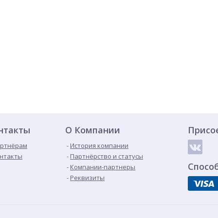
нтакты
О Компании
Присо
ртнёрам
История компании
нтакты
Партнёрство и статусы
Спосо
Компании-партнеры
Реквизиты