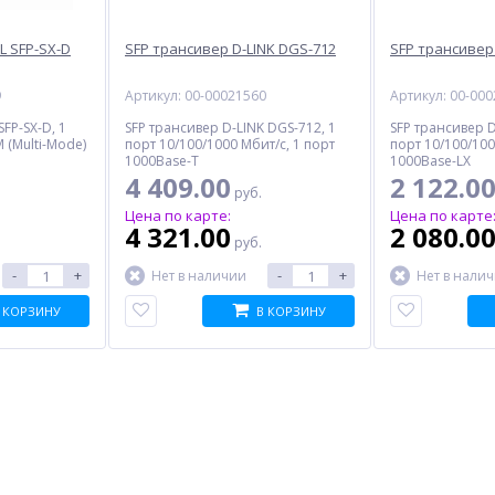
L SFP-SX-D
SFP трансивер D-LINK DGS-712
SFP трансивер
9
Артикул: 00-00021560
Артикул: 00-00
FP-SX-D, 1
SFP трансивер D-LINK DGS-712, 1
SFP трансивер D
 (Multi-Mode)
порт 10/100/1000 Мбит/с, 1 порт
порт 10/100/100
1000Base-T
1000Base-LX
4 409.00
2 122.0
руб.
Цена по карте:
Цена по карте
4 321.00
2 080.0
руб.
-
+
-
+
Нет в наличии
Нет в нали
 КОРЗИНУ
В КОРЗИНУ