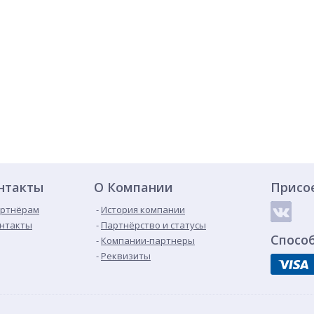
нтакты
О Компании
Присо
ртнёрам
История компании
нтакты
Партнёрство и статусы
Спосо
Компании-партнеры
Реквизиты