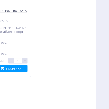
 D-LINK 310GT/A1A
022705
-LINK 310GT/A1A, 1
0 Мбит/с, 1 порт
0
руб.
:
0
руб.
-
+
чии
В КОРЗИНУ