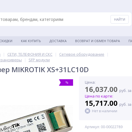
 СКИДКИ
КАК КУПИТЬ
ДОСТАВКА
ВОЗВРАТ И ОБМЕН ТОВАРА
П
в
|
СЕТИ, ТЕЛЕФОНИЯ И СКС
|
Сетевое оборудование
|
трансиверы
|
SFP модули
вер MIKROTIK XS+31LC10D
Цена:
%
16,037.00
руб. за
Цена по карте:
15,717.00
руб. за
Нет в наличии
Артикул: 00-00022789