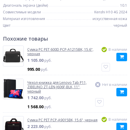
Диагональ экрана (дюйм)
10.1
Совместимые модели
Kenshi H10 4G 2024
Материал изготовления
искусственная кожа
Цвет
черный
Похожие товары
Сумка PC PET 600D PCP-A1215BK, 15.6",
В наличии
черная
1 105.00
руб.
995.00
руб.
Чехол-книжка для Lenovo Tab P11,
Нет в наличии
ZIBELINO ZT-LEN-J606F-BLK, 11",
черный
1 742.00
руб.
1 568.00
руб.
В наличии
Сумка PC PET PCP-A9015BK, 15.6", черная
2 223.00
руб.