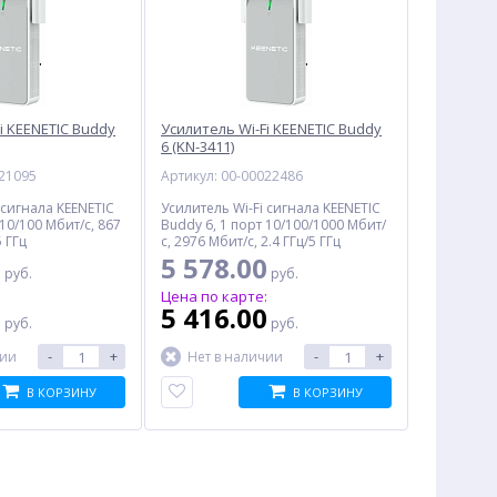
i KEENETIC Buddy
Усилитель Wi-Fi KEENETIC Buddy
6 (KN-3411)
021095
Артикул: 00-00022486
 сигнала KEENETIC
Усилитель Wi-Fi сигнала KEENETIC
 10/100 Мбит/с, 867
Buddy 6, 1 порт 10/100/1000 Мбит/
5 ГГц
с, 2976 Мбит/с, 2.4 ГГц/5 ГГц
0
5 578.00
руб.
руб.
:
Цена по карте:
0
5 416.00
руб.
руб.
-
+
-
+
чии
Нет в наличии
В КОРЗИНУ
В КОРЗИНУ