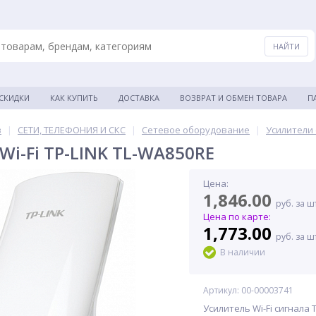
 СКИДКИ
КАК КУПИТЬ
ДОСТАВКА
ВОЗВРАТ И ОБМЕН ТОВАРА
П
в
|
СЕТИ, ТЕЛЕФОНИЯ И СКС
|
Сетевое оборудование
|
Усилители 
Wi-Fi TP-LINK TL-WA850RE
Цена:
1,846.00
руб. за ш
Цена по карте:
1,773.00
руб. за ш
В наличии
Артикул: 00-00003741
Усилитель Wi-Fi сигнала T