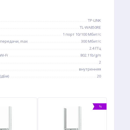
TP-LINK
TL-WA850RE
1 порт 10/100 Мбит/с
 передачи, max
300 Мбит/с
2.4 ГГц
i-Fi
802.11b/g/n
2
внутренняя
(дБм)
20
%