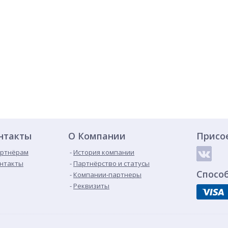
нтакты
О Компании
Присо
ртнёрам
История компании
нтакты
Партнёрство и статусы
Спосо
Компании-партнеры
Реквизиты