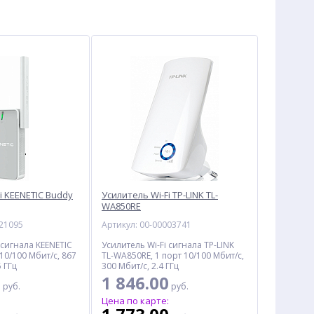
i KEENETIC Buddy
Усилитель Wi-Fi TP-LINK TL-
WA850RE
021095
Артикул: 00-00003741
 сигнала KEENETIC
Усилитель Wi-Fi сигнала TP-LINK
 10/100 Мбит/с, 867
TL-WA850RE, 1 порт 10/100 Мбит/с,
5 ГГц
300 Мбит/с, 2.4 ГГц
0
1 846.00
руб.
руб.
:
Цена по карте: