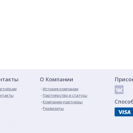
нтакты
О Компании
Присо
ртнёрам
История компании
нтакты
Партнёрство и статусы
Спосо
Компании-партнеры
Реквизиты