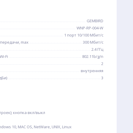
GEMBIRD
WNP-RP-004-W
1 порт 10/100 Мбит/с
 передачи, max
300 Мбит/с
2.4 ГГц
i-Fi
802.11b/g/n
2
внутренняя
дБи)
3
троек); кнопка вкл/выкл
ndows 10, MAC OS, NetWare, UNIX, Linux