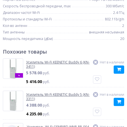
Скорость беспроводной передачи, max
300 Мбит/с
Диапазон частот Wi-Fi
2.4 ГГц
Протоколы и стандарты Wi-Fi
802.11b/g/n
Кол-во антенн
2
Тип антенны
внешняя несъемная
Мощность передатчика (дБм)
20
Похожие товары
Усилитель Wi-Fi KEENETIC Buddy 6 (KN-
Нет в наличии
3411)
5 578.00
руб.
%
5 416.00
руб.
Усилитель Wi-Fi KEENETIC Buddy 5 (KN-
Нет в наличии
3311)
4 388.00
руб.
4 235.00
руб.
Усилитель Wi-Fi GEMBIRD WNP-RP-004-
Нет в наличии