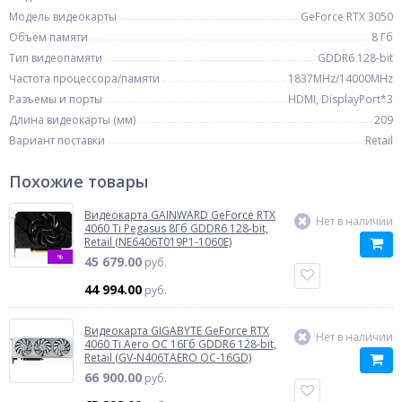
Модель видеокарты
GeForce RTX 3050
Объем памяти
8 Гб
Тип видеопамяти
GDDR6 128-bit
Частота процессора/памяти
1837MHz/14000MHz
Разъемы и порты
HDMI, DisplayPort*3
Длина видеокарты (мм)
209
Вариант поставки
Retail
Похожие товары
Видеокарта GAINWARD GeForce RTX
Нет в наличии
4060 Ti Pegasus 8Гб GDDR6 128-bit,
Retail (NE6406T019P1-1060E)
%
45 679.00
руб.
44 994.00
руб.
Видеокарта GIGABYTE GeForce RTX
Нет в наличии
4060 Ti Aero OC 16Гб GDDR6 128-bit,
Retail (GV-N406TAERO OC-16GD)
66 900.00
руб.