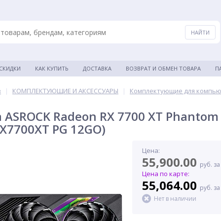
 СКИДКИ
КАК КУПИТЬ
ДОСТАВКА
ВОЗВРАТ И ОБМЕН ТОВАРА
П
в
|
КОМПЛЕКТУЮЩИЕ И АКСЕССУАРЫ
|
Комплектующие для компь
 ASROCK Radeon RX 7700 XT Phantom 
 (RX7700XT PG 12GO)
Цена:
55,900.00
руб. за
Цена по карте:
55,064.00
руб. за
Нет в наличии