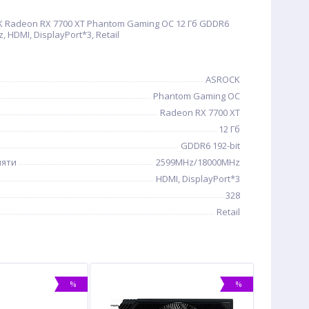
 Radeon RX 7700 XT Phantom Gaming OC 12 Гб GDDR6
 HDMI, DisplayPort*3, Retail
ASROCK
Phantom Gaming OC
Radeon RX 7700 XT
12 Гб
GDDR6 192-bit
мяти
2599MHz/18000MHz
HDMI, DisplayPort*3
328
Retail
%
%