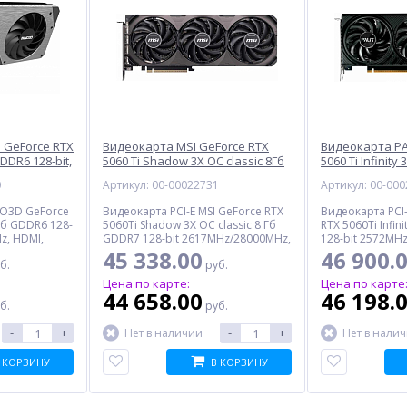
 GeForce RTX
Видеокарта MSI GeForce RTX
Видеокарта PA
GDDR6 128-bit,
5060 Ti Shadow 3X OC classic 8Гб
5060 Ti Infinity
171153N)
GDDR7 128-bit, Retail (RTX 5060 Ti
bit, Retail (NE7
0
Артикул: 00-00022731
Артикул: 00-00
8G SHADOW 3X OC CLASSIC)
GB2062S)
NO3D GeForce
Видеокарта PCI-E MSI GeForce RTX
Видеокарта PCI-
 Гб GDDR6 128-
5060Ti Shadow 3X OC classic 8 Гб
RTX 5060Ti Infin
z, HDMI,
GDDR7 128-bit 2617MHz/28000MHz,
128-bit 2572MH
HDMI, DisplayPort*3, Retail
DisplayPort*3, Re
45 338.00
46 900.
б.
руб.
Цена по карте:
Цена по карте
44 658.00
46 198.
б.
руб.
-
+
-
+
Нет в наличии
Нет в нали
 КОРЗИНУ
В КОРЗИНУ