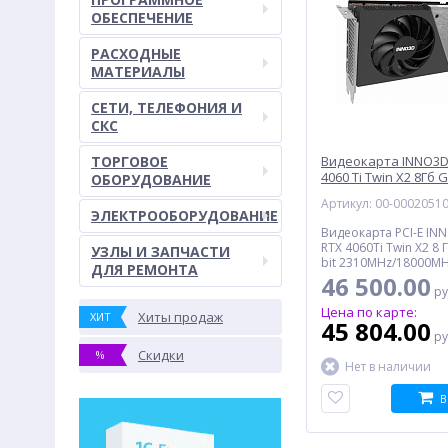
ОБЕСПЕЧЕНИЕ
РАСХОДНЫЕ
МАТЕРИАЛЫ
СЕТИ, ТЕЛЕФОНИЯ И
СКС
ТОРГОВОЕ
Видеокарта INNO3D
4060 Ti Twin X2 8Гб 
ОБОРУДОВАНИЕ
Retail (N406T2-08D6-
Артикул: 00-0002051
ЭЛЕКТРООБОРУДОВАНИЕ
Видеокарта PCI-E IN
RTX 4060Ti Twin X2 8
УЗЛЫ И ЗАПЧАСТИ
bit 2310MHz/18000MH
ДЛЯ РЕМОНТА
DisplayPort*3, Retail
46 500.00
ру
Цена по карте:
Хиты продаж
ХИТ
45 804.00
ру
Скидки
%
Нет в наличии
В