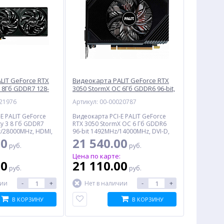
LIT GeForce RTX
Видеокарта PALIT GeForce RTX
 3 8Гб GDDR7 128-
3050 StormX OC 6Гб GDDR6 96-bit,
506T019P1-
Retail (NE63050S18JE-1070F)
021976
Артикул: 00-00020787
E PALIT GeForce
Видеокарта PCI-E PALIT GeForce
ity 3 8 Гб GDDR7
RTX 3050 StormX OC 6 Гб GDDR6
z/28000MHz, HDMI,
96-bit 1492MHz/14000MHz, DVI-D,
tail
HDMI, DisplayPort, Retail
00
21 540.00
руб.
руб.
:
Цена по карте:
00
21 110.00
руб.
руб.
-
+
-
+
чии
Нет в наличии
В КОРЗИНУ
В КОРЗИНУ