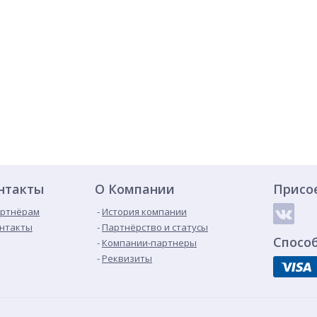
нтакты
О Компании
Присо
ртнёрам
История компании
нтакты
Партнёрство и статусы
Спосо
Компании-партнеры
Реквизиты