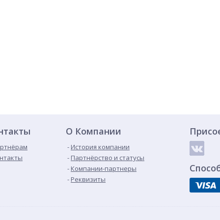
нтакты
О Компании
Присо
ртнёрам
История компании
нтакты
Партнёрство и статусы
Спосо
Компании-партнеры
Реквизиты