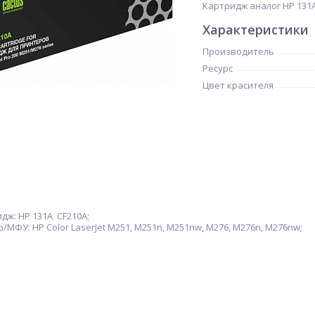
Картридж аналог HP 131A
Характеристики
Производитель
Ресурс
Цвет красителя
ж: HP 131A CF210A;
МФУ: HP Color LaserJet M251, M251n, M251nw, M276, M276n, M276nw;