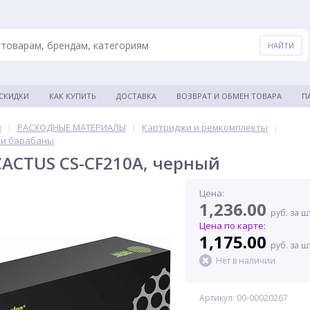
 СКИДКИ
КАК КУПИТЬ
ДОСТАВКА
ВОЗВРАТ И ОБМЕН ТОВАРА
П
в
|
РАСХОДНЫЕ МАТЕРИАЛЫ
|
Картриджи и ремкомплекты
|
 и барабаны
ACTUS CS-CF210A, черный
Цена:
1,236.00
руб. за ш
Цена по карте:
1,175.00
руб. за ш
Нет в наличии
Артикул: 00-00020267