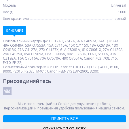
Модель
Universal
Вес (г)
1000
Цвет красителя
черный
ОПИСАНИЕ
Оригинальный картридж: HP 12A Q2612A, 92A C4092A, 24A Q2624A,
49A Q5949A, 53A Q7553A, 15A C7115A, 15X C7115X, 13A Q2613A, 13X
Q2613X, 27A C4127A, 27X C4127X, 61A C8061A, 61X C8061X, 27A C4129A,
29X C4129X, 05A CE505A, 06A C3906A, 80x CF280A, 11A Q6511A, 93A
CZ192A, 16A Q7516A, 70A Q7570A, 49X Q7551A, Canon 703, 708, 715,
FX10, EP-22;
Совместимый принтер/МФУ: HP LaserJet 1010,1200,1320, 4000, 8100,
9000, P2015, P2035, M401; Canon i-SENSYS LBP-2900, 3200;
Присоединяйтесь
Способы оплаты
Мы используем файлы Cookie для улучшения работы,
персонализации и повышения удобства пользования нашим сайтом.
ПРИНЯТЬ ВСЕ
© ООО "НПС+", 2012-2026
Россия, Великий Новгород, пр. Александра Корсунова 14А
ОТКАЗАТЬСЯ ОТ ВСЕХ