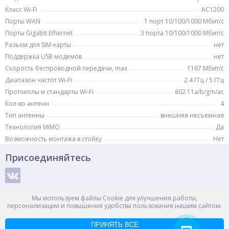
Класс Wi-Fi
AC1200
Порты WAN
1 порт 10/100/1000 Мбит/с
Порты Gigabit Ethernet
3 порта 10/100/1000 Мбит/с
Разъем для SIM-карты
нет
Поддержка USB модемов
нет
Скорость беспроводной передачи, max
1167 Мбит/с
Диапазон частот Wi-Fi
2.4 ГГц / 5 ГГц
Протоколы и стандарты Wi-Fi
802.11a/b/g/n/ac
Кол-во антенн
4
Тип антенны
внешняя несъемная
Технология MIMO
Да
Возможность монтажа в стойку
Нет
Присоединяйтесь
Способы оплаты
Мы используем файлы Cookie для улучшения работы,
персонализации и повышения удобства пользования нашим сайтом.
ПРИНЯТЬ ВСЕ