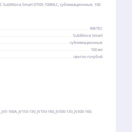
C SubliNova Smart DTI05-100MLC, сублимационные, 100
INKTEC
SubliNova Smart
сублимационные
100 мл
светло-голубой
, JV5-160A, JV150-130, JV150-160, JV300-130, JV300-160;