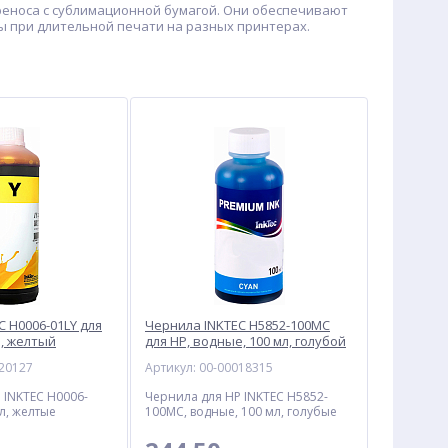
ереноса с сублимационной бумагой. Они обеспечивают
ы при длительной печати на разных принтерах.
C H0006-01LY для
Чернила INKTEC H5852-100MC
л, желтый
для HP, водные, 100 мл, голубой
020127
Артикул: 00-00018315
 INKTEC H0006-
Чернила для HP INKTEC H5852-
 л, желтые
100MC, водные, 100 мл, голубые