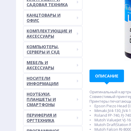
САДОВАЯ ТЕХНИКА
КАНЦТОВАРЫ И
ОФИС
КОМПЛЕКТУЮЩИЕ И
АКСЕССУАРЫ
КОМПЬЮТЕРЫ,
СЕРВЕРЫ И СХД
МЕБЕЛЬ И
АКСЕССУАРЫ
ОПИСАНИЕ
НОСИТЕЛИ
ИНФОРМАЦИИ
Оригинальный картрид
НОУТБУКИ,
Совместимый принте
ПЛАНШЕТЫ И
Принтеры печатающим
СМАРТФОНЫ
• Epson Piezo Head DX
• Mimaki JV4-130, JV4-16
ПЕРИФЕРИЯ И
• Roland FP-740, FJ-740, F
• Mutoh ValueJet VJ-1604
ОРГТЕХНИКА
• Mutoh DraftStation RJ
• Mutoh Falcon RJ-8000 
ПРОГРАММНОЕ