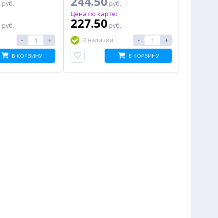
0
244.50
руб.
руб.
:
Цена по карте:
0
227.50
руб.
руб.
-
+
-
+
В наличии
В КОРЗИНУ
В КОРЗИНУ
%
%
Телевизор HAIER Smart TV
Блок питания EXEGATE
M1, 43", Ultra HD 4K, LED,
UNS450 (ES261568RUS), 450
Smart TV, черный
Вт
24 741.00
1 097.00
руб.
руб.