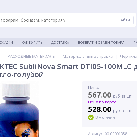
 СКИДКИ
КАК КУПИТЬ
ДОСТАВКА
ВОЗВРАТ И ОБМЕН ТОВАРА
П
в
|
РАСХОДНЫЕ МАТЕРИАЛЫ
|
Материалы для заправки
|
Чернила
KTEC SubliNova Smart DTI05-100MLC 
етло-голубой
Цена:
567.00
руб. за шт
Цена по карте:
528.00
руб. за шт
В наличии
Артикул: 00-00001358