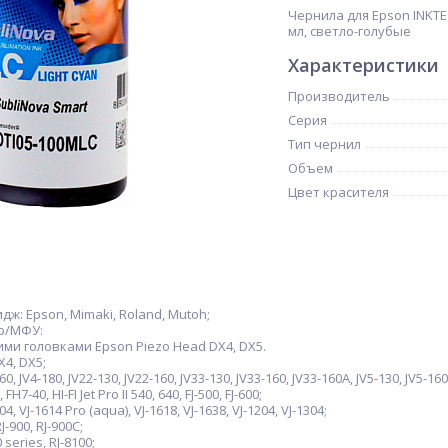
Чернила для Epson INKTE
мл, светло-голубые
Характеристики
Производитель
Серия
Тип чернил
Объем
Цвет красителя
ж: Epson, Mimaki, Roland, Mutoh;
р/МФУ:
и головками Epson Piezo Head DX4, DX5.
4, DX5;
0, JV4-180, JV22-130, JV22-160, JV33-130, JV33-160, JV33-160A, JV5-130, JV5-160
H7-40, HI-FI Jet Pro II 540, 640, FJ-500, FJ-600;
, VJ-1614 Pro (aqua), VJ-1618, VJ-1638, VJ-1204, VJ-1304;
-900, RJ-900C;
series, RJ-8100;