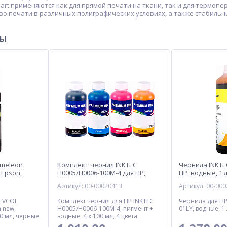
art применяются как для прямой печати на ткани, так и для термоп
о печати в различных полиграфических условиях, а также стабильн
ры
ameleon
Комплект чернил INKTEC
Чернила INKTE
 Epson,
H0005/H0006-100M-4 для HP,
HP, водные, 1 
0 мл,
пигмент + водные, 400 мл, 4
3
Артикул: 00-00020413
Артикул: 00-00
цвета
REVCOL
Комплект чернил для HP INKTEC
Чернила для HP
 new,
H0005/H0006-100M-4, пигмент +
01LY, водные, 1
0 мл, черные
водные, 4 x 100 мл, 4 цвета