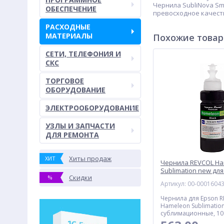
Чернила SubliNova Sm
ОБЕСПЕЧЕНИЕ
превосходное качеств
РАСХОДНЫЕ
МАТЕРИАЛЫ
Похожие това
СЕТИ, ТЕЛЕФОНИЯ И
СКС
ТОРГОВОЕ
ОБОРУДОВАНИЕ
ЭЛЕКТРООБОРУДОВАНИЕ
УЗЛЫ И ЗАПЧАСТИ
ДЛЯ РЕМОНТА
Хиты продаж
ХИТ
Чернила REVCOL H
Sublimation new для
Скидки
%
сублимационные, 10
Артикул: 00-0001604
черный
Чернила для Epson 
Hameleon Sublimation
сублимационные, 10