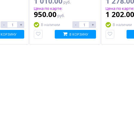
1 010.00
1 278.0
руб.
Цена по карте:
Цена по карте
950.00
1 202.0
руб.
-
+
-
+
В наличии
В наличии
 КОРЗИНУ
В КОРЗИНУ
%
%
%
пке
Комплект чернил HI-BLACK
Струйный картридж
GI-490 для Canon, водные,
CACTUS CS-PGI520BK,
210 мл, 3 цвета
черный
600.00
240.50
руб.
руб.