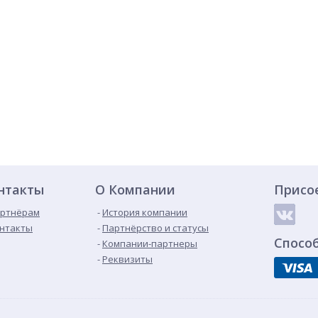
нтакты
О Компании
Присо
ртнёрам
История компании
нтакты
Партнёрство и статусы
Спосо
Компании-партнеры
Реквизиты