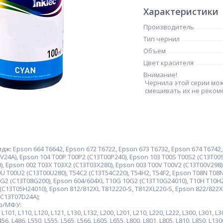
Характеристики
Производитель
Тип чернил
Объем
Цвет красителя
Внимание!
Чернила этой серии мож
смешивать их не реком
 Epson 664 T6642, Epson 672 T6722, Epson 673 T6732, Epson 674 T6742, 
V24A), Epson 104 T00P T00P2 (C13T00P240), Epson 103 T00S T00S2 (C13T00S
), Epson 002 T03X T03X2 (C13T03X280), Epson 003 T00V T00V2 (C13T00V298)
U T00U2 (C13T00U280), T54C2 (C13T54C220), T54H2, T54F2, Epson T08N T08
8G2 (C13T08G200), Epson 604/604XL T10G 10G2 (C13T10G24010), T10H T10H
(C13T05H24010), Epson 812/812XL T812220-S, T812XL220-S, Epson 822/822X
(C13T07D24A);
р/МФУ:
1, L110, L120, L121, L130, L132, L200, L201, L210, L220, L222, L300, L301, L303
456, L486, L550, L555, L565, L566, L605, L655, L800, L801, L805, L810, L850, L130