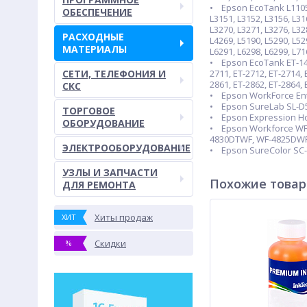
• Epson EcoTank L11050, 
ОБЕСПЕЧЕНИЕ
L3151, L3152, L3156, L31
L3270, L3271, L3276, L32
РАСХОДНЫЕ
L4269, L5190, L5290, L52
МАТЕРИАЛЫ
L6291, L6298, L6299, L71
• Epson EcoTank ET-1400
СЕТИ, ТЕЛЕФОНИЯ И
2711, ET-2712, ET-2714, 
2861, ET-2862, ET-2864, 
СКС
• Epson WorkForce Ent
• Epson SureLab SL-D50
ТОРГОВОЕ
• Epson Expression Hom
ОБОРУДОВАНИЕ
• Epson Workforce WF
4830DTWF, WF-4825DWF
ЭЛЕКТРООБОРУДОВАНИЕ
• Epson SureColor SC-
УЗЛЫ И ЗАПЧАСТИ
Похожие това
ДЛЯ РЕМОНТА
Хиты продаж
ХИТ
Скидки
%