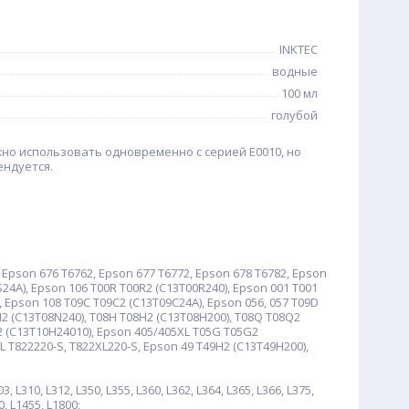
INKTEC
водные
100 мл
голубой
но использовать одновременно с серией E0010, но
ендуется.
Epson 676 T6762, Epson 677 T6772, Epson 678 T6782, Epson
24A), Epson 106 T00R T00R2 (C13T00R240), Epson 001 T001
, Epson 108 T09C T09C2 (C13T09C24A), Epson 056, 057 T09D
N2 (C13T08N240), T08H T08H2 (C13T08H200), T08Q T08Q2
2 (C13T10H24010), Epson 405/405XL T05G T05G2
L T822220-S, T822XL220-S, Epson 49 T49H2 (C13T49H200),
, L310, L312, L350, L355, L360, L362, L364, L365, L366, L375,
0, L1455, L1800;