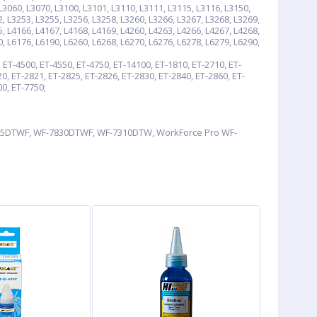
060, L3070, L3100, L3101, L3110, L3111, L3115, L3116, L3150,
2, L3253, L3255, L3256, L3258, L3260, L3266, L3267, L3268, L3269,
5, L4166, L4167, L4168, L4169, L4260, L4263, L4266, L4267, L4268,
0, L6176, L6190, L6260, L6268, L6270, L6276, L6278, L6279, L6290,
ET-4500, ET-4550, ET-4750, ET-14100, ET-1810, ET-2710, ET-
0, ET-2821, ET-2825, ET-2826, ET-2830, ET-2840, ET-2860, ET-
00, ET-7750;
5DTWF, WF-7830DTWF, WF-7310DTW, WorkForce Pro WF-