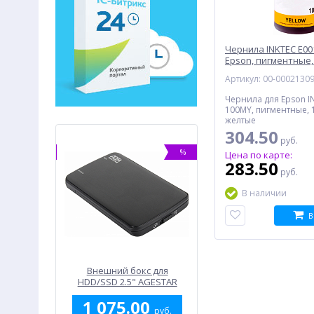
Чернила INKTEC E00
Epson, пигментные, 
желтый
Артикул: 00-0002130
Чернила для Epson I
100MY, пигментные, 
желтые
304.50
руб.
%
%
Цена по карте:
283.50
руб.
В наличии
В
на кнопке
Внешний бокс для
Модуль памяти DDR3L 
АТ -
HDD/SSD 2.5" AGESTAR
PC12800 1600MHz FOXLI
.18 мм,
3UB2A12, черный
(FL1600D3U11L-8G), Reta
0
1 075.00
2 312.00
я
руб.
руб.
руб.