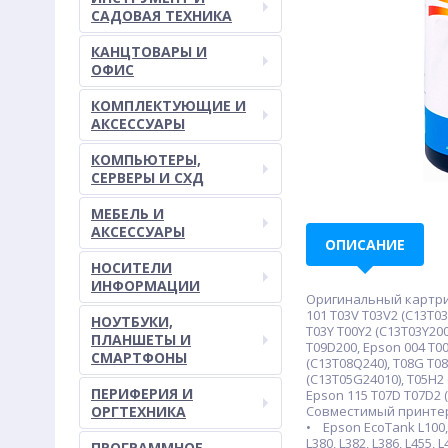
САДОВАЯ ТЕХНИКА
КАНЦТОВАРЫ И
ОФИС
КОМПЛЕКТУЮЩИЕ И
АКСЕССУАРЫ
КОМПЬЮТЕРЫ,
СЕРВЕРЫ И СХД
МЕБЕЛЬ И
АКСЕССУАРЫ
ОПИСАНИЕ
НОСИТЕЛИ
ИНФОРМАЦИИ
Оригинальный картридж:
101 T03V T03V2 (C13T03
НОУТБУКИ,
T03Y T00Y2 (C13T03Y200
ПЛАНШЕТЫ И
T09D200, Epson 004 T00
СМАРТФОНЫ
(C13T08Q240), T08G T0
(C13T05G24010), T05H2 
ПЕРИФЕРИЯ И
Epson 115 T07D T07D2 
ОРГТЕХНИКА
Совместимый принте
• Epson EcoTank L100, L10
L380, L382, L386, L455, L
ПРОГРАММНОЕ