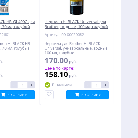
CK HB-GI-490C для
Чернила HI-BLACK Universal для
 70 мл, голубой
Brother, водные, 100 мл, голубой
022601
Артикул: 00-00020082
non HI-BLACK HB-
Чернила для Brother HI-BLACK
, 70 мл, голубые
Universal, универсальные, водные,
100 мл, голубые
170.00
б.
руб.
%
%
:
Цена по карте:
158.10
б.
руб.
-
+
-
+
В наличии
В КОРЗИНУ
В КОРЗИНУ
Струйный картридж
Комплект чернил INKTEC
CACTUS CS-EPT0921,
C9020/C9021-100M-5 для
черный
Canon, пигмент + водные,
317.00
1 180.00
500 мл, 5 цветов
руб.
руб.