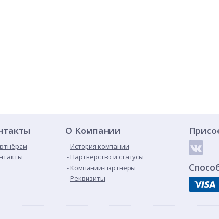
нтакты
О Компании
Присо
ртнёрам
История компании
нтакты
Партнёрство и статусы
Спосо
Компании-партнеры
Реквизиты