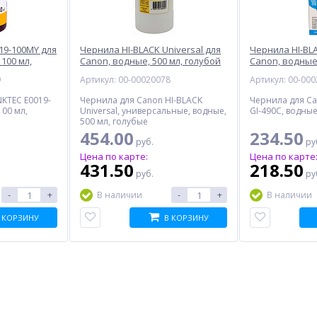
19-100MY для
Чернила HI-BLACK Universal для
Чернила HI-BLA
100 мл,
Canon, водные, 500 мл, голубой
Canon, водные,
9
Артикул: 00-00020078
Артикул: 00-00
NKTEC E0019-
Чернила для Canon HI-BLACK
Чернила для Ca
100 мл,
Universal, универсальные, водные,
GI-490C, водные
500 мл, голубые
454.00
234.50
руб.
ру
%
%
%
Цена по карте:
Цена по карте
431.50
218.50
руб.
ру
-
+
-
+
В наличии
В наличии
 КОРЗИНУ
В КОРЗИНУ
8Gb
SFP трансивер MIKROTIK
Папка-органайзер
NE
XS+31LC10D
ATTACHE Selection
il
Black&Bluе, A4, 5
15 717.00
260.00
отделений, черно-голубая
руб.
руб.