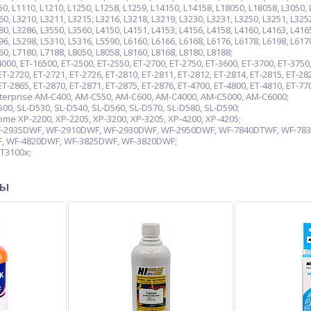
L1110, L1210, L1250, L1258, L1259, L14150, L14158, L18050, L18058, L3050, L3
60, L3210, L3211, L3215, L3216, L3218, L3219, L3230, L3231, L3250, L3251, L325
80, L3286, L3550, L3560, L4150, L4151, L4153, L4156, L4158, L4160, L4163, L416
96, L5298, L5310, L5316, L5590, L6160, L6166, L6168, L6176, L6178, L6198, L617
60, L7180, L7188, L8050, L8058, L8160, L8168, L8180, L8188;
0, ET-16500, ET-2500, ET-2550, ET-2700, ET-2750, ET-3600, ET-3700, ET-3750, 
ET-2720, ET-2721, ET-2726, ET-2810, ET-2811, ET-2812, ET-2814, ET-2815, ET-282
ET-2865, ET-2870, ET-2871, ET-2875, ET-2876, ET-4700, ET-4800, ET-4810, ET-77
erprise AM-C400, AM-C550, AM-C600, AM-C4000, AM-C5000, AM-C6000;
0, SL-D530, SL-D540, SL-D560, SL-D570, SL-D580, SL-D590;
e XP-2200, XP-2205, XP-3200, XP-3205, XP-4200, XP-4205;
-2935DWF, WF-2910DWF, WF-2930DWF, WF-2950DWF, WF-7840DTWF, WF-783
, WF-4820DWF, WF-3825DWF, WF-3820DWF;
T3100x;
ры