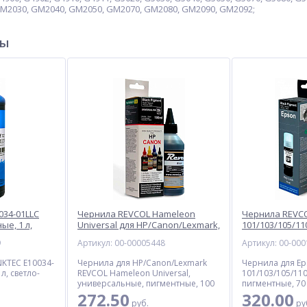
 GM2030, GM2040, GM2050, GM2070, GM2080, GM2090, GM2092;
ры
034-01LLC
Чернила REVCOL Hameleon
Чернила REVCO
ые, 1 л,
Universal для HP/Canon/Lexmark,
101/103/105/110
пигментные, 100 мл, черный
для Epson, пиг
9
Артикул: 00-00005448
Артикул: 00-00
черный
NKTEC E10034-
Чернила для HP/Canon/Lexmark
Чернила для Ep
л, светло-
REVCOL Hameleon Universal,
101/103/105/110,
универсальные, пигментные, 100
пигментные, 70
мл, черные
272.50
320.00
руб.
ру