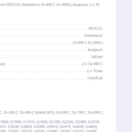
n REVCOL Hameleon GI-490 C (G-490C), водные, 2 x 70
REVCOL
Hameleon
GI-490 C (G-490C)
водные
140 мл
ра)
2 x GI-490 C
2 x 70 мл
голубой
 GI-390 C, GI-490 C (0664C001), GI-590 C, GI-790 C, GI-890 C,
00, G1900, G1910, G2000, G2100, G2200, G2400, G2410,
415, G3500, G3800, G3900, G3910, G3915, G4200, G4400,
090, G5092, G6020, G6030, G6040, G6050, G6070, G6080,