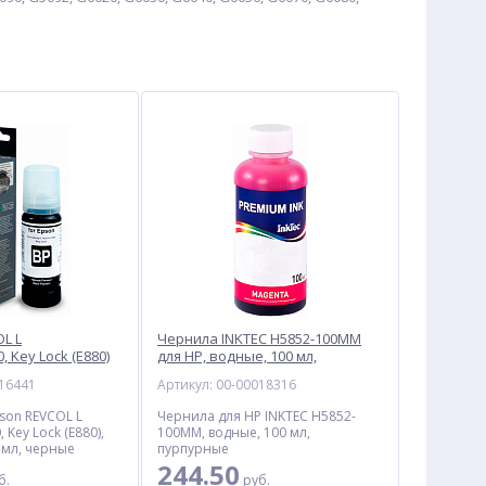
L L
Чернила INKTEC H5852-100MM
, Key Lock (E880)
для HP, водные, 100 мл,
ментные, 70 мл,
пурпурный
016441
Артикул: 00-00018316
son REVCOL L
Чернила для HP INKTEC H5852-
 Key Lock (E880),
100MM, водные, 100 мл,
 мл, черные
пурпурные
244.50
б.
руб.