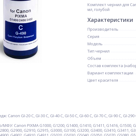
Комплект чернил для Cano
мл, голубой
Характеристики
Производитель
Серия
Модель
Тип чернил
Объем
Состав комплекта (набо
Вариант комплектации
Цвет красителя
anon GI-20 C, GI-30 C, GI-40 C, GI-50 C, GI-60 C, GI-70 C, GI-90 C, GI-290 C,
ФУ: Canon PIXMA G1000, G1200, G1400, G1410, G1411, G1416, G1500, G18
2800, G2900, G2910, G2915, G3000, G3100, G3200, G3400, G3410, G3411, G3
4900, G4902, G4910, G4911, G5020, G5030, G5040, G5050, G5070, G5080, G5