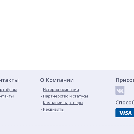
нтакты
О Компании
Присо
ртнёрам
История компании
нтакты
Партнёрство и статусы
Спосо
Компании-партнеры
Реквизиты