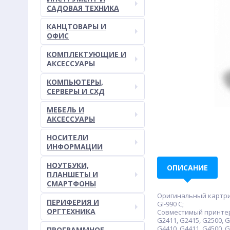
САДОВАЯ ТЕХНИКА
КАНЦТОВАРЫ И
ОФИС
КОМПЛЕКТУЮЩИЕ И
АКСЕССУАРЫ
КОМПЬЮТЕРЫ,
СЕРВЕРЫ И СХД
МЕБЕЛЬ И
АКСЕССУАРЫ
НОСИТЕЛИ
ИНФОРМАЦИИ
НОУТБУКИ,
ОПИСАНИЕ
ПЛАНШЕТЫ И
СМАРТФОНЫ
Оригинальный картридж: C
ПЕРИФЕРИЯ И
GI-990 C;
ОРГТЕХНИКА
Совместимый принтер/М
G2411, G2415, G2500, G
G4410, G4411, G4500, G
ПРОГРАММНОЕ