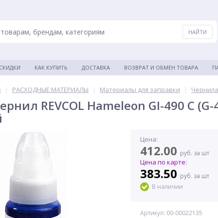
 СКИДКИ
КАК КУПИТЬ
ДОСТАВКА
ВОЗВРАТ И ОБМЕН ТОВАРА
П
в
|
РАСХОДНЫЕ МАТЕРИАЛЫ
|
Материалы для заправки
|
Чернила
ернил REVCOL Hameleon GI-490 C (G-4
й
Цена:
412.00
руб. за шт
Цена по карте:
383.50
руб. за шт
В наличии
Артикул: 00-00022135