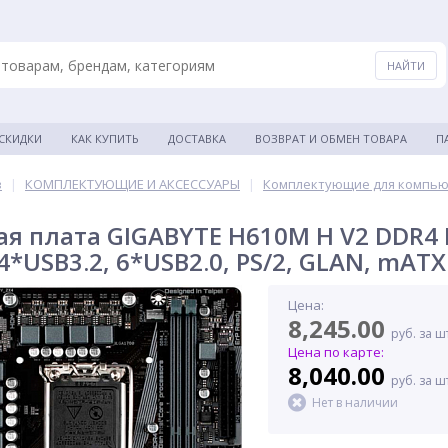
 СКИДКИ
КАК КУПИТЬ
ДОСТАВКА
ВОЗВРАТ И ОБМЕН ТОВАРА
П
в
|
КОМПЛЕКТУЮЩИЕ И АКСЕССУАРЫ
|
Комплектующие для компь
я плата GIGABYTE H610M H V2 DDR4 I
4*USB3.2, 6*USB2.0, PS/2, GLAN, mATX
Цена:
8,245.00
руб. за ш
Цена по карте:
8,040.00
руб. за ш
Нет в наличии