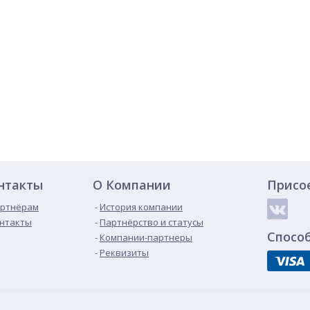
нтакты
О Компании
Присо
ртнёрам
История компании
нтакты
Партнёрство и статусы
Спосо
Компании-партнеры
Реквизиты