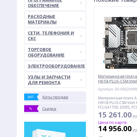
ОБЕСПЕЧЕНИЕ
РАСХОДНЫЕ
МАТЕРИАЛЫ
СЕТИ, ТЕЛЕФОНИЯ И
СКС
ТОРГОВОЕ
ОБОРУДОВАНИЕ
ЭЛЕКТРООБОРУДОВАНИЕ
Материнская плата
УЗЛЫ И ЗАПЧАСТИ
H610I-PLUS-CSM Intel
ДЛЯ РЕМОНТА
FCLGA1700, DDR5, VG
Артикул: 00-0002099
DisplayPort, HDMI, 4
4*USB2.0, PS/2, GLAN
Хиты продаж
ХИТ
Материнская плата A
H610I-PLUS-CSM Intel 
FCLGA1700, DDR5, PCI-
Скидки
%
x1, 4*SATA III, M.2, VG
15 261.00
ру
HDMI, 4*USB3.0, 4*USB
GLAN, mITX, BOX
Цена по карте:
14 956.00
ру