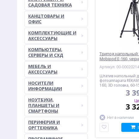
САДОВАЯ ТЕХНИКА
КАНЦТОВАРЫ И
ОФИС
КОМПЛЕКТУЮЩИЕ И
АКСЕССУАРЫ
КОМПЬЮТЕРЫ,
Трипод напольный
СЕРВЕРЫ И СХД
Mobipod E-160, чер
МЕБЕЛЬ И
Артикул: 00-0002021
АКСЕССУАРЫ
Штатив напольный д
фотоаппарата REKAM
НОСИТЕЛИ
160, 3D головка, 60-15
ИНФОРМАЦИИ
черный
3 3
НОУТБУКИ,
Це
3 3
ПЛАНШЕТЫ И
СМАРТФОНЫ
Нет в наличии
ПЕРИФЕРИЯ И
ОРГТЕХНИКА
ПРОГРАММНОЕ