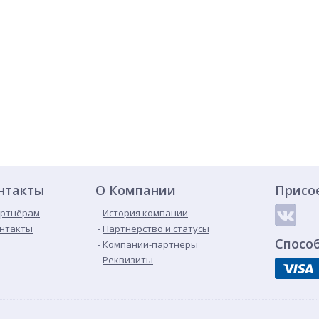
нтакты
О Компании
Присо
ртнёрам
История компании
нтакты
Партнёрство и статусы
Спосо
Компании-партнеры
Реквизиты