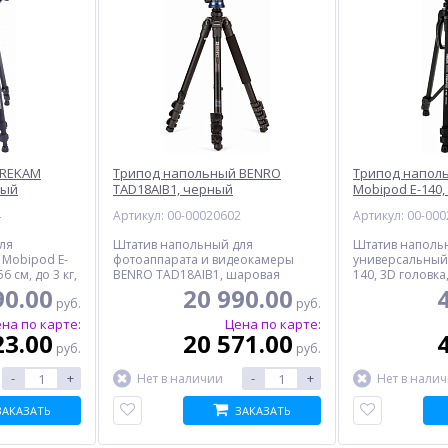
 REKAM
Трипод напольный BENRO
Трипод напол
ный
TAD18AIB1, черный
Mobipod E-140
4
Артикул: 00-00020602
Артикул: 00-00
ля
Штатив напольный для
Штатив наполь
 Mobipod E-
фотоаппарата и видеокамеры
универсальный
6 см, до 3 кг,
BENRO TAD18AIB1, шаровая
140, 3D головка,
головка, 39-153 см, до 8 кг, черный
черный
90.00
20 990.00
руб.
руб.
на по карте:
Цена по карте:
23.00
20 571.00
руб.
руб.
-
+
-
+
Нет в наличии
Нет в нали
ЗАКАЗАТЬ
ЗАКАЗАТЬ