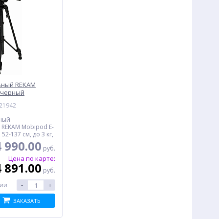
ьный REKAM
, черный
021942
ный
 REKAM Mobipod E-
 52-137 см, до 3 кг,
4 990.00
руб.
Цена по карте:
4 891.00
руб.
-
+
чии
ЗАКАЗАТЬ