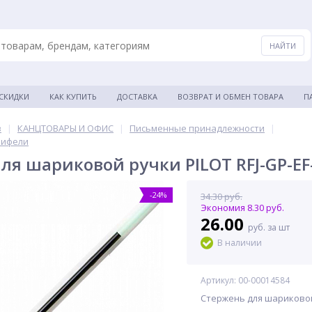
 СКИДКИ
КАК КУПИТЬ
ДОСТАВКА
ВОЗВРАТ И ОБМЕН ТОВАРА
П
в
|
КАНЦТОВАРЫ И ОФИС
|
Письменные принадлежности
|
рифели
ля шариковой ручки PILOT RFJ-GP-EF
-24%
34.30 руб.
Экономия 8.30 руб.
26.00
руб. за шт
В наличии
Артикул: 00-00014584
Стержень для шариковой р