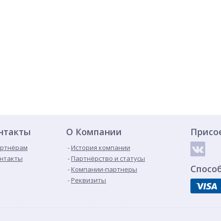
нтакты
О Компании
Присо
ртнёрам
История компании
нтакты
Партнёрство и статусы
Спосо
Компании-партнеры
Реквизиты