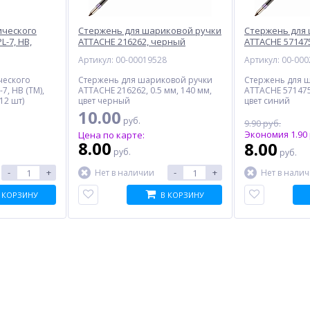
ического
Стержень для шариковой ручки
Стержень для
-7, HB,
ATTACHE 216262, черный
ATTACHE 57147
1
Артикул: 00-00019528
Артикул: 00-00
ческого
Стержень для шариковой ручки
Стержень для 
7, HB (ТМ),
ATTACHE 216262, 0.5 мм, 140 мм,
ATTACHE 571475,
12 шт)
цвет черный
цвет синий
10.00
руб.
9.90 руб.
Экономия 1.90 
Цена по карте:
8.00
8.00
руб.
руб.
-
+
-
+
Нет в наличии
Нет в нали
 КОРЗИНУ
В КОРЗИНУ