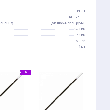
PILOT
RFJ-GP-EF-L
менения)
для шариковой ручки
0.21 мм
143 мм
синий
1 шт
%