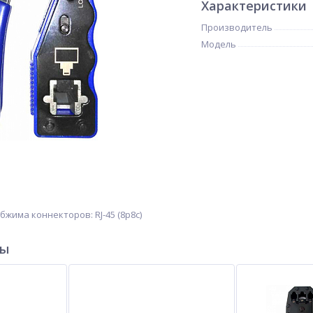
Характеристики
Производитель
Модель
жима коннекторов: RJ-45 (8p8c)
ры