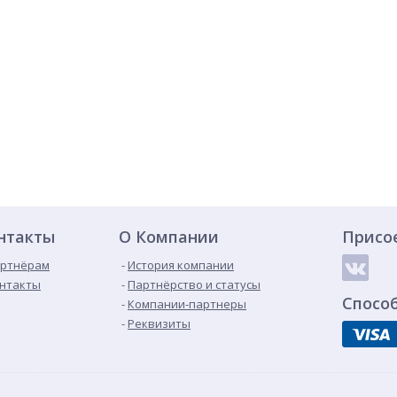
нтакты
О Компании
Присо
ртнёрам
История компании
нтакты
Партнёрство и статусы
Спосо
Компании-партнеры
Реквизиты