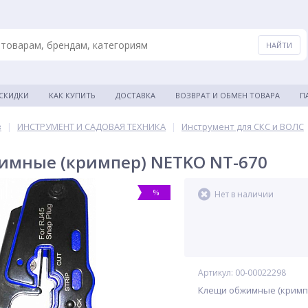
 СКИДКИ
КАК КУПИТЬ
ДОСТАВКА
ВОЗВРАТ И ОБМЕН ТОВАРА
П
в
|
ИНСТРУМЕНТ И САДОВАЯ ТЕХНИКА
|
Инструмент для СКС и ВОЛС
имные (кримпер) NETKO NT-670
%
Нет в наличии
Артикул: 00-00022298
Клещи обжимные (кримпер