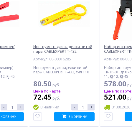
римпер)
Инструмент для заделки витой
Набор инстру
пары CABLEXPERT T-432
CABLEXPERT TK
1
Артикул: 00-00016285
Артикул: 00-00
римпер)
Инструмент для заделки витой
Набор инструм
я
пары CABLEXPERT T-432, тип 110
TK-TP-01, для ко
12, RJ-45
11, RJ-12, RJ-45
80.50
578.00
руб.
ру
Цена по карте:
Цена по карте
72.45
521.00
руб.
ру
-
+
-
+
В наличии
31.08.2026
 КОРЗИНУ
В КОРЗИНУ