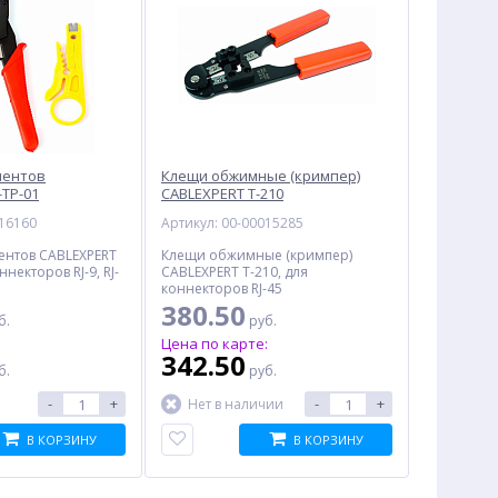
ментов
Клещи обжимные (кримпер)
-TP-01
CABLEXPERT T-210
016160
Артикул: 00-00015285
ентов CABLEXPERT
Клещи обжимные (кримпер)
ннекторов RJ-9, RJ-
CABLEXPERT T-210, для
коннекторов RJ-45
380.50
б.
руб.
:
Цена по карте:
342.50
б.
руб.
-
+
-
+
Нет в наличии
В КОРЗИНУ
В КОРЗИНУ